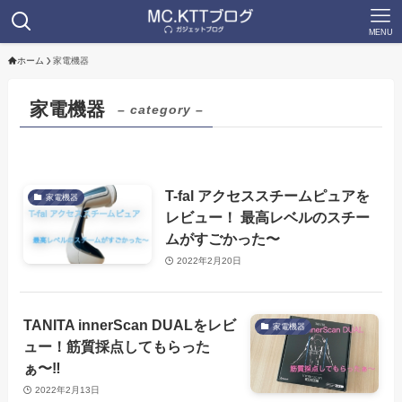
MENU
ホーム
家電機器
家電機器
– category –
T-fal アクセススチームピュアを
家電機器
レビュー！ 最高レベルのスチー
ムがすごかった〜
2022年2月20日
TANITA innerScan DUALをレビ
家電機器
ュー！筋質採点してもらった
ぁ〜‼︎
2022年2月13日