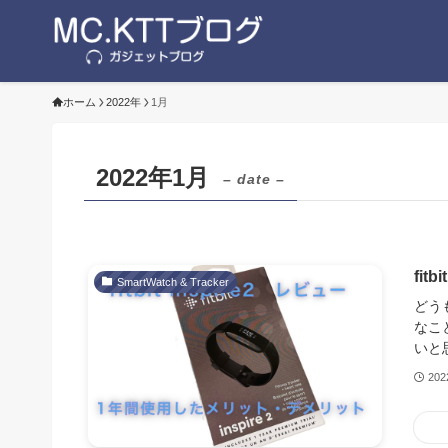
ホーム
2022年
1月
2022年1月
– date –
fi
SmartWatch & Tracker
どう
なこ
いと思い
20