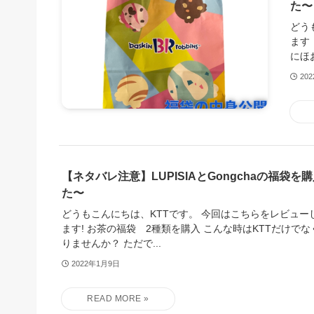
た〜
どう
ます
にほ
20
【ネタバレ注意】LUPISIAとGongchaの福袋
た〜
どうもこんにちは、KTTです。 今回はこちらをレビュー
ます! お茶の福袋 2種類を購入 こんな時はKTTだけで
りませんか？ ただで...
2022年1月9日