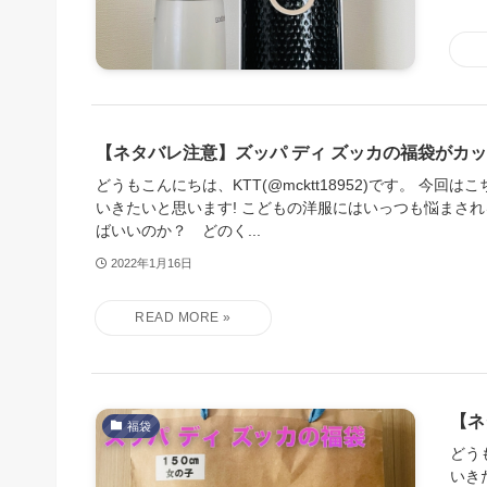
【ネタバレ注意】ズッパ ディ ズッカの福袋がカ
どうもこんにちは、KTT(@mcktt18952)です。 今回
いきたいと思います! こどもの洋服にはいっつも悩まされ
ばいいのか？ どのく...
2022年1月16日
【ネ
福袋
どう
いき