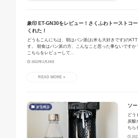
象印 ET-GN30をレビュー！さくふわトーストコ
くれた！
どうもこんにちは、朝はパン派(お米も大好きです)のKTT(@mc
す。 朝食はパン派の方、こんなこと思った事ないですか
こちらをレビューして...
2022年1月24日
ソー
家電機器
どう
炭酸
ちら
20