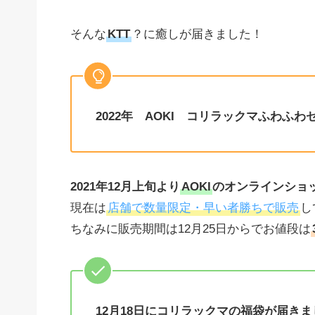
そんな
KTT
？に癒しが届きました！
2022年 AOKI コリラックマふわふ
2021年12月上旬より
AOKI
のオンラインショ
現在は
店舗で数量限定・早い者勝ち
で販売
し
ちなみに販売期間は12月25日からでお値段は
12月18日にコリラックマの福袋が届きまし