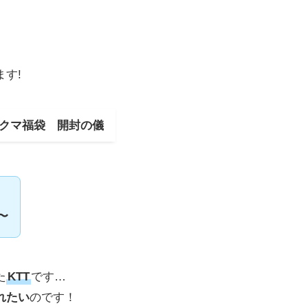
す!
ラックマ福袋 開封の儀
〜
た
KTT
です…
れたい
のです！