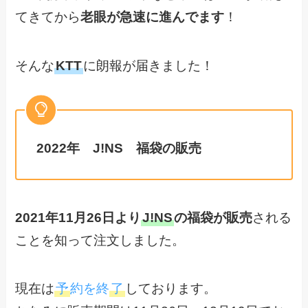
てきてから
老眼が急速に進んでます
！
そんな
KTT
に朗報が届きました！
2022年 J!NS 福袋の販売
2021年11月26日より
J!NS
の福袋が販売
される
ことを知って注文しました。
現在は
予
約を終
了
しております。