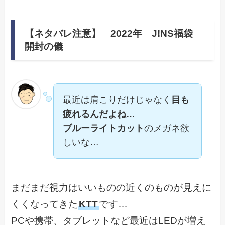
【ネタバレ注意】 2022年 J!NS福袋
開封の儀
最近は肩こりだけじゃなく
目も
疲れるんだよね…
ブルーライトカット
のメガネ欲
しいな…
まだまだ視力はいいものの近くのものが見えに
くくなってきた
KTT
です…
PCや携帯、タブレットなど最近はLEDが増え